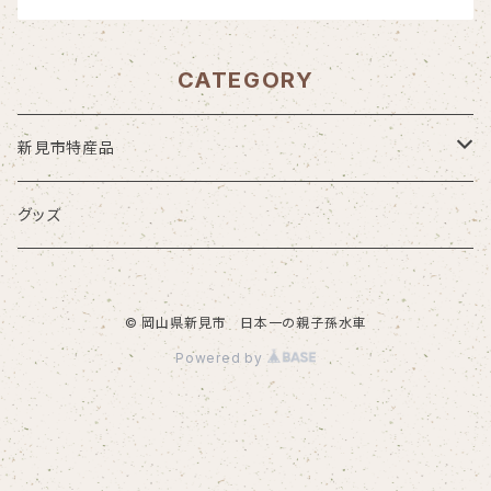
CATEGORY
新見市特産品
米粉
グッズ
水車挽き米粉
米粉加工品
© 岡山県新見市 日本一の親子孫水車
団子
お米
Powered by
水車米