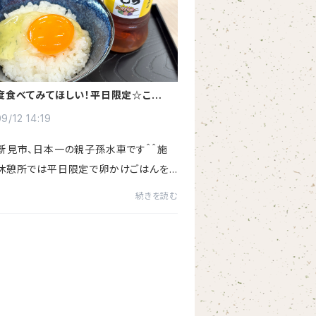
度食べてみてほしい！平日限定☆こだわ
かけごはん
9/12 14:19
新見市、日本一の親子孫水車です＾＾施
休憩所では平日限定で卵かけごはんを
ております。こだわりの詰まった卵かけご
続きを読む
す。☆お米は親子孫水車の杵と臼で精米
車米（岡山県新見市産コ...