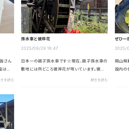
孫水車と彼岸花
ぜひ一
りの卵
2025/09/29 16:47
2025/0
＾皆さん
日本一の親子孫水車です☆現在、親子孫水車の
岡山県
設は実
敷地には所どころ彼岸花が咲いています。彼岸
設内の
すき体
花は、毒があることや墓地に多く咲いていること
提供し
続きを読む
続きを読む
やマルシ
で不吉なイメージを持つ人も多かったようです
はんで
が最近では彼岸花の群生地は写...
した「水