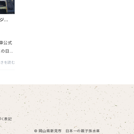
ジを公
車公式
車の日常
伝えする
続きを読む
いりま
づく表記
© 岡山県新見市 日本一の親子孫水車